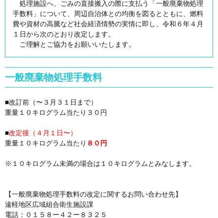
処理施設へ、ごみの直接搬入の際に支払う「一般廃棄物処理
手数料」について、周辺自治体との均衡を図るとともに、燃料
費や資材の高騰など社会経済情勢の実情に即し、令和６年４月
１日から次のとおり改定します。
ご理解とご協力をお願いいたします。
一般廃棄物処理手数料
■改訂前（〜３月３１日まで）
重量１０キログラム当たり３０円
■
改定後（４月１日〜）
重量１０キログラム当たり
８０円
※１０キログラム未満の場合は１０キログラムとみなします。
【一般廃棄物処理手数料の改定に関するお問い合わせ先】
遠軽地区広域組合衛生施設課
電話：０１５８ー４２ー８３２５