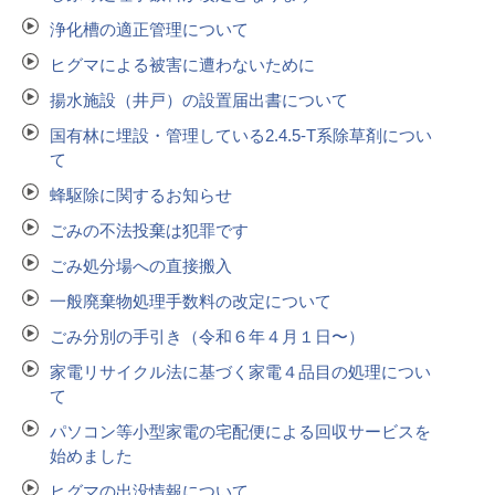
浄化槽の適正管理について
ヒグマによる被害に遭わないために
揚水施設（井戸）の設置届出書について
国有林に埋設・管理している2.4.5-T系除草剤につい
て
蜂駆除に関するお知らせ
ごみの不法投棄は犯罪です
ごみ処分場への直接搬入
一般廃棄物処理手数料の改定について
ごみ分別の手引き（令和６年４月１日〜）
家電リサイクル法に基づく家電４品目の処理につい
て
パソコン等小型家電の宅配便による回収サービスを
始めました
ヒグマの出没情報について