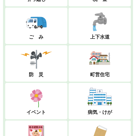
ご み
上下水道
防 災
町営住宅
イベント
病気・けが