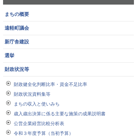
まちの概要
遠軽町議会
新庁舎建設
選挙
財政状況等
財政健全化判断比率・資金不足比率
財政状況資料集等
まちの収入と使いみち
歳入歳出決算に係る主要な施策の成果説明書
公営企業経営比較分析表
令和３年度予算（当初予算）