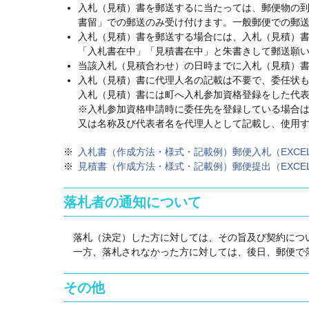
入札（見積）書を郵送するに当たっては、郵便物の
書留」での郵送のみ受け付けます。一般郵便での郵
入札（見積）書を郵送する場合には、入札（見積）
「入札書在中」「見積書在中」と朱書きして郵送願
当該入札（見積合わせ）の日時までに入札（見積）
入札（見積）書に代理人名の記載は不要で、委任状
入札（見積）書には町へ入札参加資格登録をした代
※入札参加資格申請時に委任先を登録している場合
又は名称及び代表者名を代理人として記載し、使用
入札書（作成方法・様式・記載例）郵便入札（EXCEL
見積書（作成方法・様式・記載例）郵便提出（EXCEL
落札者の通知について
落札（決定）した方に対しては、その旨及び契約につ
一方、落札されなかった方に対しては、後日、郵便で
その他