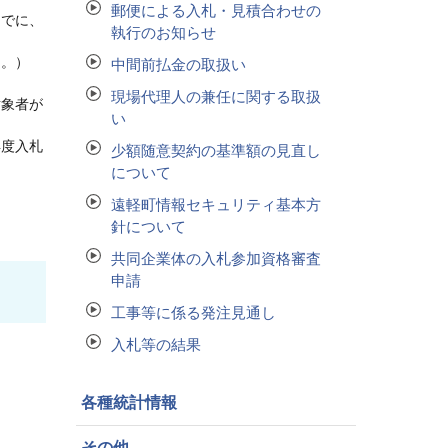
郵便による入札・見積合わせの
までに、
執行のお知らせ
く。）
中間前払金の取扱い
現場代理人の兼任に関する取扱
対象者が
い
再度入札
少額随意契約の基準額の見直し
について
遠軽町情報セキュリティ基本方
針について
共同企業体の入札参加資格審査
申請
工事等に係る発注見通し
入札等の結果
各種統計情報
その他