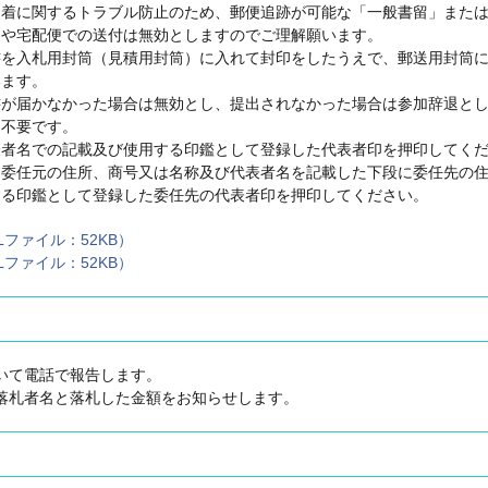
到着に関するトラブル防止のため、郵便追跡が可能な「一般書留」また
送や宅配便での送付は無効としますのでご理解願います。
書を入札用封筒（見積用封筒）に入れて封印をしたうえで、郵送用封筒
います。
書が届かなかった場合は無効とし、提出されなかった場合は参加辞退と
も不要です。
表者名での記載及び使用する印鑑として登録した代表者印を押印してく
は委任元の住所、商号又は名称及び代表者名を記載した下段に委任先の
する印鑑として登録した委任先の代表者印を押印してください。
ファイル：52KB）
ファイル：52KB）
いて電話で報告します。
落札者名と落札した金額をお知らせします。