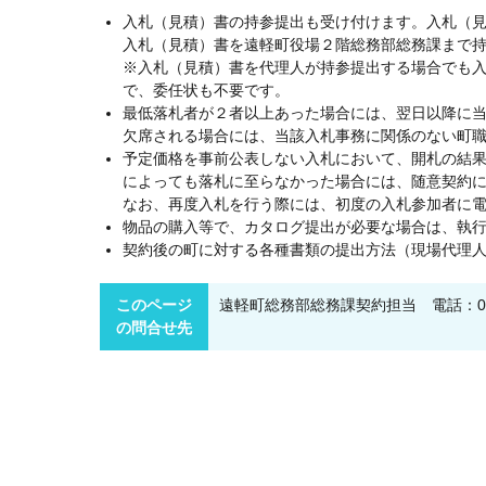
入札（見積）書の持参提出も受け付けます。入札（
入札（見積）書を遠軽町役場２階総務部総務課まで
※入札（見積）書を代理人が持参提出する場合でも
で、委任状も不要です。
最低落札者が２者以上あった場合には、翌日以降に
欠席される場合には、当該入札事務に関係のない町
予定価格を事前公表しない入札において、開札の結
によっても落札に至らなかった場合には、随意契約
なお、再度入札を行う際には、初度の入札参加者に
物品の購入等で、カタログ提出が必要な場合は、執
契約後の町に対する各種書類の提出方法（現場代理
このページ
遠軽町総務部総務課契約担当 電話：0158
の問合せ先