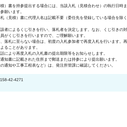
見積）書を持参提出する場合には、当該入札（見積合わせ）の執行日時
持参願います。
入札（見積）書に代理人名は記載不要（委任先を登録している場合を除
当該者によるくじ引きを行い、落札者を決定します。なお、くじ引きの
職員がくじ引きを行いますので、ご理解願います。
果、落札に至らない場合は、初度の入札参加者で再度入札を行います。
によることがあります。
電話により再度入札の入札書の提出期限等をお知らせします。
行通知書に記載された住所まで郵送または持参により提出願います。
人の通知や工事工程表など）は、発注所管課に確認してください。
-42-4271