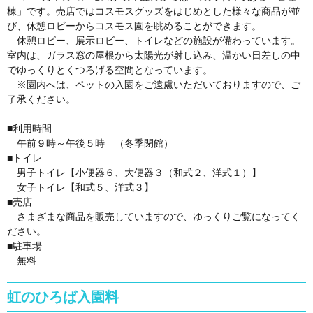
棟」です。売店ではコスモスグッズをはじめとした様々な商品が並
び、休憩ロビーからコスモス園を眺めることができます。
休憩ロビー、展示ロビー、トイレなどの施設が備わっています。
室内は、ガラス窓の屋根から太陽光が射し込み、温かい日差しの中
でゆっくりとくつろげる空間となっています。
※園内へは、ペットの入園をご遠慮いただいておりますので、ご
了承ください。
■利用時間
午前９時～午後５時 （冬季閉館）
■トイレ
男子トイレ【小便器６、大便器３（和式２、洋式１）】
女子トイレ【和式５、洋式３】
■売店
さまざまな商品を販売していますので、ゆっくりご覧になってく
ださい。
■駐車場
無料
虹のひろば入園料