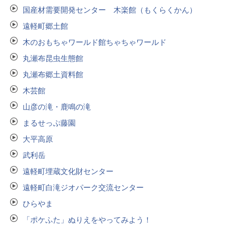
国産材需要開発センター 木楽館（もくらくかん）
遠軽町郷土館
木のおもちゃワールド館ちゃちゃワールド
丸瀬布昆虫生態館
丸瀬布郷土資料館
木芸館
山彦の滝・鹿鳴の滝
まるせっぷ藤園
大平高原
武利岳
遠軽町埋蔵文化財センター
遠軽町白滝ジオパーク交流センター
ひらやま
「ポケふた」ぬりえをやってみよう！