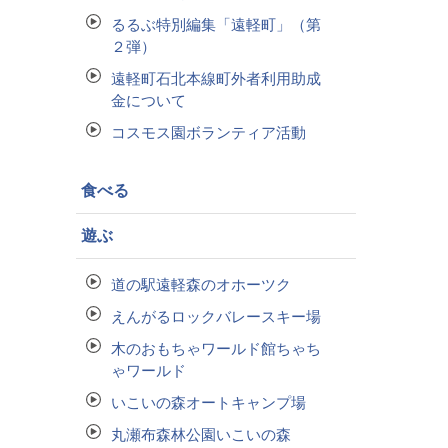
るるぶ特別編集「遠軽町」（第
２弾）
遠軽町石北本線町外者利用助成
金について
コスモス園ボランティア活動
食べる
遊ぶ
道の駅遠軽森のオホーツク
えんがるロックバレースキー場
木のおもちゃワールド館ちゃち
ゃワールド
いこいの森オートキャンプ場
丸瀬布森林公園いこいの森