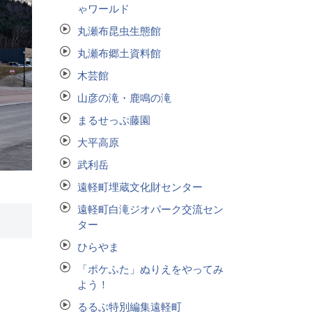
ゃワールド
丸瀬布昆虫生態館
丸瀬布郷土資料館
木芸館
山彦の滝・鹿鳴の滝
まるせっぷ藤園
大平高原
武利岳
遠軽町埋蔵文化財センター
遠軽町白滝ジオパーク交流セン
ター
ひらやま
「ポケふた」ぬりえをやってみ
よう！
るるぶ特別編集遠軽町