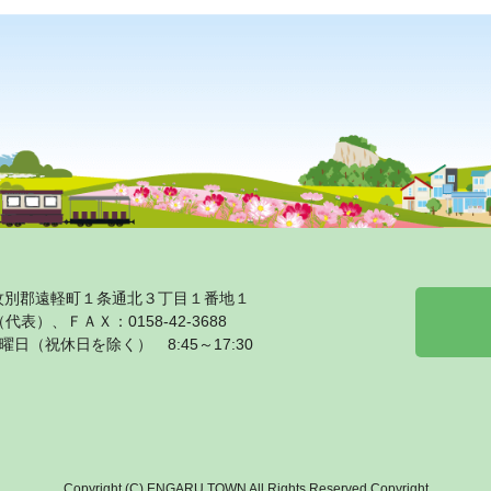
海道紋別郡遠軽町１条通北３丁目１番地１
1（代表）、ＦＡＸ：0158‐42‐3688
日（祝休日を除く） 8:45～17:30
Copyright (C) ENGARU TOWN All Rights Reserved.Copyright