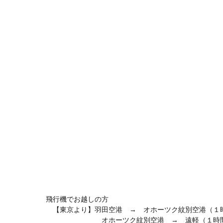
飛行機でお越しの方
【東京より】羽田空港 → オホーツク紋別空港（１
オホーツク紋別空港 → 遠軽（１時間２