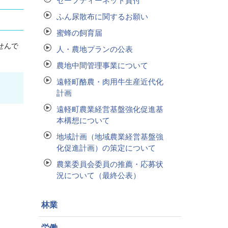
セーフティーネット貸付
ふん尿散布に関するお願い
蜜蜂の飼育届
せんで
人・農地プランの公表
農地中間管理事業について
遠軽町酪農・肉用牛生産近代化
計画
遠軽町農業経営基盤強化促進基
本構想について
地域計画（地域農業経営基盤強
化促進計画）の策定について
農業委員会委員の推薦・応募状
況について（最終公表）
林業
労働