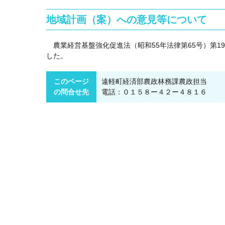
地域計画（案）への意見等について
農業経営基盤強化促進法（昭和55年法律第65号）第1
した。
このページ
遠軽町経済部農政林務課農政担当
の問合せ先
電話：０１５８ー４２ー４８１６