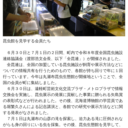
昆虫館を見学する会員たち
６月３０日と７月１日の２日間、町内で令和８年度全国昆虫施設
連絡協議会（渡部浩文会長、以下「全昆連」）が開催されました。
全昆連は、全国の加盟している昆虫施設が飼育や展示方法などに
ついての情報共有を行うためのもので、各館が持ち回りで年に１回
行っています。今年は丸瀬布昆虫生態館が開催地ということで、全
国の会員が町に集結しました。
６月３０日は、遠軽町芸術文化交流プラザ・メトロプラザで情報
交換会を実施し、昆虫展示の発展に貢献した事業に贈られる矢島賞
の表彰式などが行われました。その後、北海道博物館の学芸員であ
る堀繁久さんによる記念講演と、各館での研究や展示方法などに関
する発表がなされました。
７月１日は丸瀬布の山彦の滝を探索し、迫力ある滝に圧倒されな
がらも身の回りにいる虫を採集。その後、昆虫生態館を見学して、