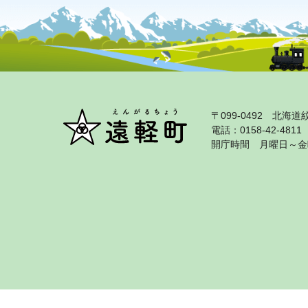
〒099‐0492 北
電話：0158‐42‐481
開庁時間 月曜日～金曜