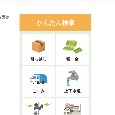
を受診
かんたん検索
引っ越し
税 金
ご み
上下水道