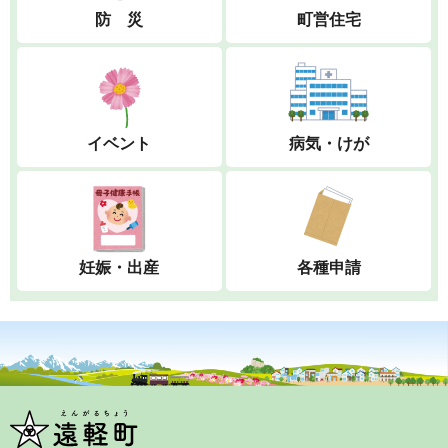
防 災
町営住宅
イベント
病気・けが
妊娠・出産
各種申請