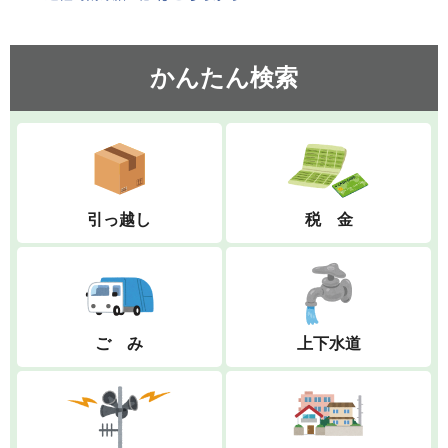
かんたん検索
引っ越し
税 金
ご み
上下水道