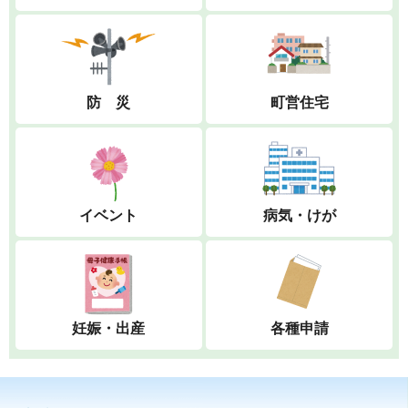
防 災
町営住宅
イベント
病気・けが
妊娠・出産
各種申請