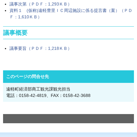
議事次第（ＰＤＦ：1,293ＫＢ）
資料１ (仮称)遠軽豊里ＩＣ周辺施設に係る提言書（案）（ＰＤ
Ｆ：1,610ＫＢ）
議事概要
議事要旨（ＰＤＦ：1,218ＫＢ）
このページの問合せ先
遠軽町経済部商工観光課観光担当
電話：0158-42-4819、FAX：0158-42-3688